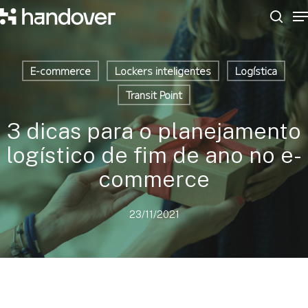
M
Skip
to
sear
Close
main
Menu
content
E-commerce
Lockers inteligentes
Logística
Transit Point
3 dicas para o planejamento
logístico de fim de ano no e-
commerce
23/11/2021