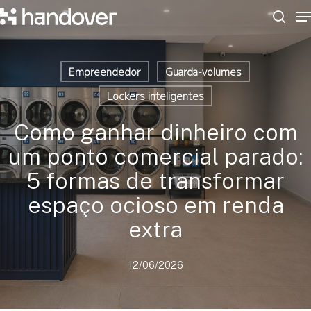
M
Skip
to
sear
Close
main
Menu
content
Empreendedor
Guarda-volumes
Lockers inteligentes
Como ganhar dinheiro com
um ponto comercial parado:
5 formas de transformar
espaço ocioso em renda
extra
12/06/2026