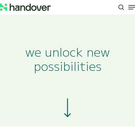
M
Skip
to
sear
Close
main
Menu
content
we unlock new
possibilities