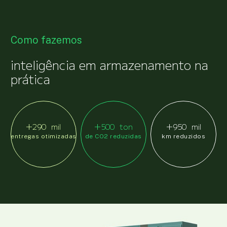
Agende uma conversa
Transit Point
Estoque Avançado
Last Mile
Como fazemos
Agende uma conversa
inteligência em armazenamento na
prática
290
mil
500
ton
950
mil
entregas otimizadas
de CO2 reduzidas
km reduzidos