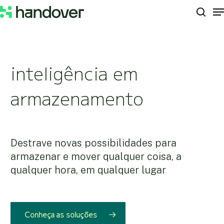
M
Skip
to
sear
Close
main
Menu
content
inteligência em
armazenamento
Destrave novas possibilidades para
armazenar e mover qualquer coisa, a
qualquer hora, em qualquer lugar
Conheça as soluções