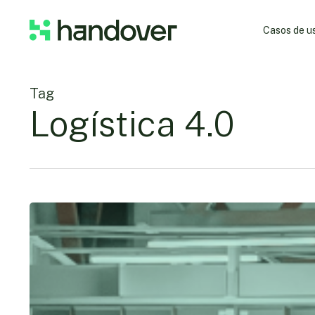
Skip
to
Casos de u
main
content
Tag
Logística 4.0