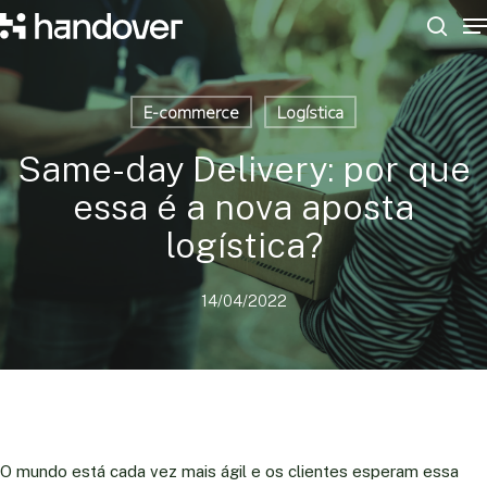
M
Skip
to
sear
Close
main
Menu
content
E-commerce
Logística
Same-day Delivery: por que
essa é a nova aposta
logística?
14/04/2022
O mundo está cada vez mais ágil e os clientes esperam essa