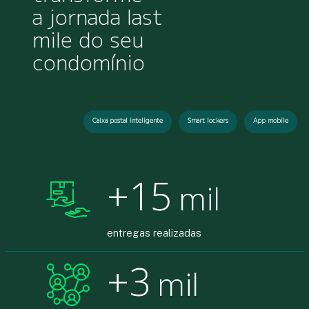
a jornada last
mile do seu
condomínio
Caixa postal inteligente
Smart lockers
App mobile
15
mil
entregas realizadas
3
mil