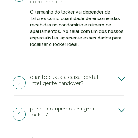
condomínio?
O tamanho do locker vai depender de
fatores como quantidade de encomendas
recebidas no condomínio e número de
apartamentos. Ao falar com um dos nossos
especialistas, apresente esses dados para
localizar o locker ideal.
quanto custa a caixa postal
inteligente handover?
O custo para aquisição ou locação pode
variar de acordo com tamanho e
posso comprar ou alugar um
personalização do locker. Acesse nosso e-
locker?
commerce para personalizar e entender
seu custo.
Possuímos as duas modalidades e é
possível escolher conforme se adeque a