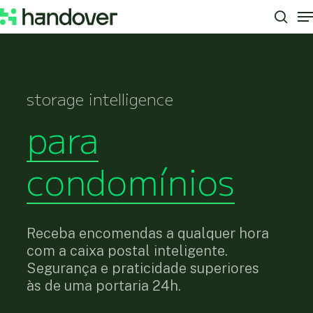
M
Skip
to
sear
Close
main
Menu
content
storage intelligence
para
condomínios
Receba encomendas a qualquer hora
com a caixa postal inteligente.
Segurança e praticidade superiores
às de uma portaria 24h.