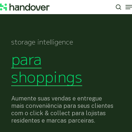
M
Skip
to
sear
Close
main
Menu
content
storage intelligence
para
shoppings
Aumente suas vendas e entregue
mais conveniência para seus clientes
com o click & collect para lojistas
residentes e marcas parceiras.