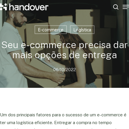
M
Skip
to
sear
Close
main
Menu
content
E-commerce
Logística
Seu e-commerce precisa dar
mais opções de entrega
06/10/2022
Um dos principais fatores para o sucesso de um e-commerce é
ter uma logística eficiente. Entregar a compra no tempo